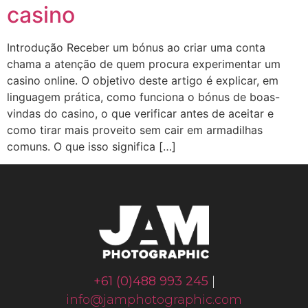
casino
Introdução Receber um bónus ao criar uma conta
chama a atenção de quem procura experimentar um
casino online. O objetivo deste artigo é explicar, em
linguagem prática, como funciona o bónus de boas-
vindas do casino, o que verificar antes de aceitar e
como tirar mais proveito sem cair em armadilhas
comuns. O que isso significa […]
+61 (0)488 993 245
|
info@jamphotographic.com