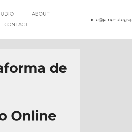
TUDIO
ABOUT
info@jamphotogra
CONTACT
taforma de
o Online