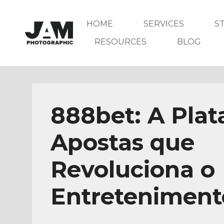
HOME
SERVICES
S
RESOURCES
BLOG
888bet: A Pla
Apostas que
Revoluciona o
Entreteniment