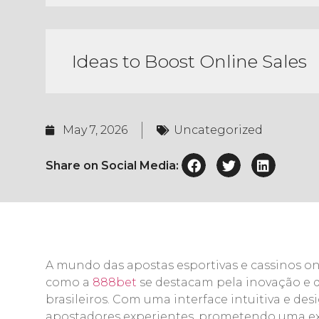
Ideas to Boost Online Sales
May 7, 2026
Uncategorized
Share on Social Media:
A mundo das apostas esportivas e cassinos on
como a
888bet
se destacam pela inovação e q
brasileiros. Com uma interface intuitiva e des
apostadores experientes, prometendo uma exp