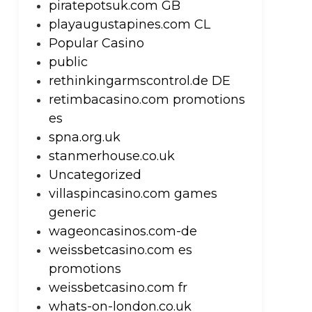
piratepotsuk.com GB
playaugustapines.com CL
Popular Casino
public
rethinkingarmscontrol.de DE
retimbacasino.com promotions
es
spna.org.uk
stanmerhouse.co.uk
Uncategorized
villaspincasino.com games
generic
wageoncasinos.com-de
weissbetcasino.com es
promotions
weissbetcasino.com fr
whats-on-london.co.uk