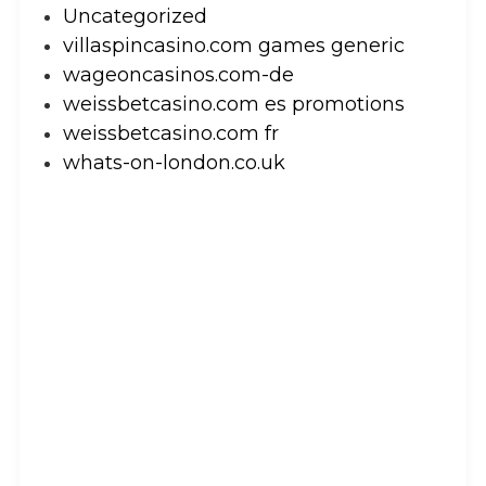
Uncategorized
villaspincasino.com games generic
wageoncasinos.com-de
weissbetcasino.com es promotions
weissbetcasino.com fr
whats-on-london.co.uk
Let’s Get Creative
GET IN TOUCH