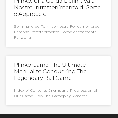
Plinko: Una Guida Definitiva al
Nostro Intrattenimento di Sorte
e Approccio
Sommario dei Temi Le nostre Fondamenta del
Famoso Intrattenimento Come esattamente
Funziona il
Plinko Game: The Ultimate
Manual to Conquering The
Legendary Ball Game
Index of Contents Origins and Progression of
Our Game How The Gameplay Systems