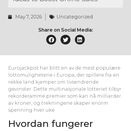
May 7, 2026
Uncategorized
Share on Social Media:
Eurojackpot har blitt en av de mest populære
lottomulighetene i Europa, der spillere fra en
rekke land kjemper om livsendrende
gevinster. Dette multinasjonale lotteriet tilbyr
rekorderamme premier som kan nå milliarder
av kroner, og trekningene skaper enorm
spenning hver uke.
Hvordan fungerer