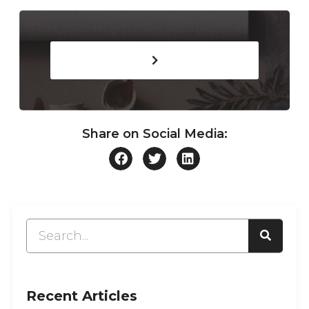
Share on Social Media:
Recent Articles