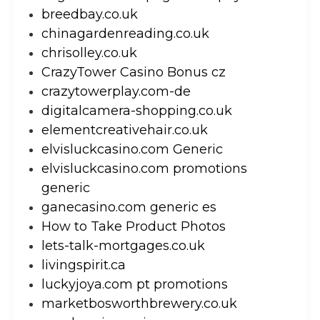
breedbay.co.uk
chinagardenreading.co.uk
chrisolley.co.uk
CrazyTower Casino Bonus cz
crazytowerplay.com-de
digitalcamera-shopping.co.uk
elementcreativehair.co.uk
elvisluckcasino.com Generic
elvisluckcasino.com promotions
generic
ganecasino.com generic es
How to Take Product Photos
lets-talk-mortgages.co.uk
livingspirit.ca
luckyjoya.com pt promotions
marketbosworthbrewery.co.uk