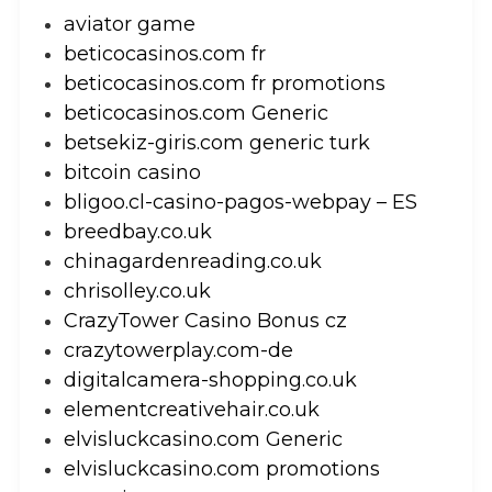
aviator game
beticocasinos.com fr
beticocasinos.com fr promotions
beticocasinos.com Generic
betsekiz-giris.com generic turk
bitcoin casino
bligoo.cl-casino-pagos-webpay – ES
breedbay.co.uk
chinagardenreading.co.uk
chrisolley.co.uk
CrazyTower Casino Bonus cz
crazytowerplay.com-de
digitalcamera-shopping.co.uk
elementcreativehair.co.uk
elvisluckcasino.com Generic
elvisluckcasino.com promotions