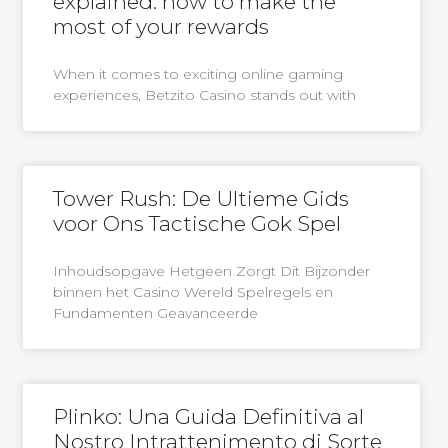
explained: how to make the
most of your rewards
When it comes to exciting online gaming
experiences, Betzito Casino stands out with
Tower Rush: De Ultieme Gids
voor Ons Tactische Gok Spel
Inhoudsopgave Hetgeen Zorgt Dit Bijzonder
binnen het Casino Wereld Spelregels en
Fundamenten Geavanceerde
Plinko: Una Guida Definitiva al
Nostro Intrattenimento di Sorte