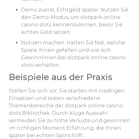
Demo zuerst, Echtgeld später: Nutzen Sie
den Demo-Modus, um slotpark online
casino slots kennenzulernen, bevor Sie
echtes Geld setzen.
Notizen machen: Halten Sie fest, welche
Spiele Ihnen gefallen und wie sich
Gewinnlinien bei slotpark online casino
slots verhalten.
Beispiele aus der Praxis
Stellen Sie sich vor, Sie starten mit niedrigen
Einsätzen und testen verschiedene
Themenbereiche der slotpark online casino
slots Bibliothek. Durch kluge Auswahl
vermeiden Sie zu hohe Verluste und gewinnen
im richtigen Moment Erfahrung, die Ihnen
später bei echten Spins hilft.