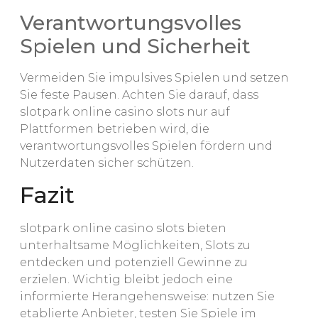
Verantwortungsvolles
Spielen und Sicherheit
Vermeiden Sie impulsives Spielen und setzen
Sie feste Pausen. Achten Sie darauf, dass
slotpark online casino slots nur auf
Plattformen betrieben wird, die
verantwortungsvolles Spielen fördern und
Nutzerdaten sicher schützen.
Fazit
slotpark online casino slots bieten
unterhaltsame Möglichkeiten, Slots zu
entdecken und potenziell Gewinne zu
erzielen. Wichtig bleibt jedoch eine
informierte Herangehensweise: nutzen Sie
etablierte Anbieter, testen Sie Spiele im