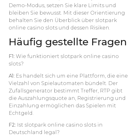
Demo-Modus, setzen Sie klare Limits und
bleiben Sie bewusst. Mit dieser Orientierung
behalten Sie den Überblick über slotpark
online casino slots und dessen Risiken.
Häufig gestellte Fragen
F1:
Wie funktioniert slotpark online casino
slots?
A1:
Es handelt sich um eine Plattform, die eine
Vielzahl von Spielautomaten bündelt. Der
Zufallsgenerator bestimmt Treffer, RTP gibt
die Auszahlungsquote an, Registrierung und
Einzahlung ermöglichen das Spielen mit
Echtgeld.
F2:
Ist slotpark online casino slots in
Deutschland legal?