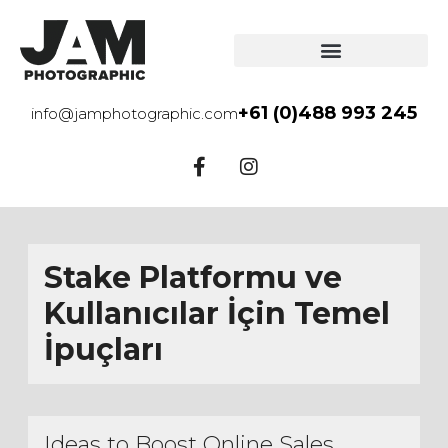
+61 (0)488 993 245
info@jamphotographic.com
Stake Platformu ve
Kullanıcılar İçin Temel
İpuçları
Ideas to Boost Online Sales