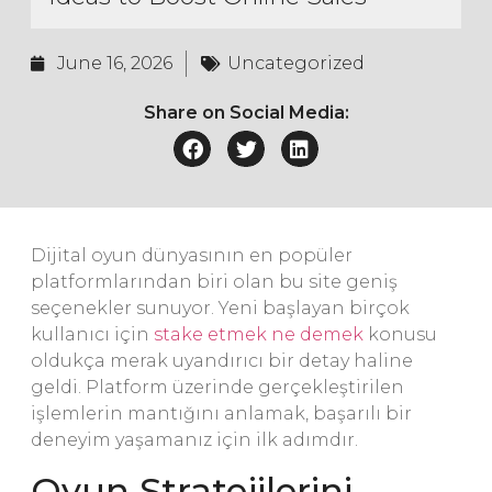
June 16, 2026
Uncategorized
Share on Social Media:
Dijital oyun dünyasının en popüler
platformlarından biri olan bu site geniş
seçenekler sunuyor. Yeni başlayan birçok
kullanıcı için
stake etmek ne demek
konusu
oldukça merak uyandırıcı bir detay haline
geldi. Platform üzerinde gerçekleştirilen
işlemlerin mantığını anlamak, başarılı bir
deneyim yaşamanız için ilk adımdır.
Oyun Stratejilerini