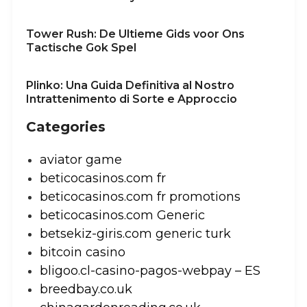
Tower Rush: De Ultieme Gids voor Ons
Tactische Gok Spel
Plinko: Una Guida Definitiva al Nostro
Intrattenimento di Sorte e Approccio
Categories
aviator game
beticocasinos.com fr
beticocasinos.com fr promotions
beticocasinos.com Generic
betsekiz-giris.com generic turk
bitcoin casino
bligoo.cl-casino-pagos-webpay – ES
breedbay.co.uk