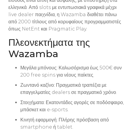
είσοδος είναι απλή και ασφαλής, με υποστήριξη στα
ελληνικά. Από slots με εντυπωσιακά γραφικά μέχρι
live dealer παιχνίδια, η Wazamba διαθέτει πάνω
από 2000 τίτλους από κορυφαίους προγραμματιστές
όπως NetEnt και Pragmatic Play.
Πλεονεκτήματα της
Wazamba
Μεγάλα μπόνους:
Καλωσόρισμα έως 500€ συν
200 free spins για νέους παίκτες.
Ζωντανό καζίνο:
Πραγματικά τραπέζια με
επαγγελματίες dealers σε πραγματικό χρόνο.
Στοιχήματα:
Εκατοντάδες αγορές σε ποδόσφαιρο,
μπάσκετ και e-sports.
Κινητή εφαρμογή:
Πλήρης πρόσβαση από
smartphone ή tablet.