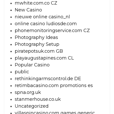
mwhite.com.co CZ
New Casino
nieuwe online casino_nl
online casino ludiosde.com
phonemonitoringservice.com CZ
Photography Ideas
Photography Setup
piratepotsuk.com GB
playaugustapines.com CL
Popular Casino
public
rethinkingarmscontrol.de DE
retimbacasino.com promotions es
spna.org.uk
stanmerhouse.co.uk
Uncategorized
villaspincasino.com games generic