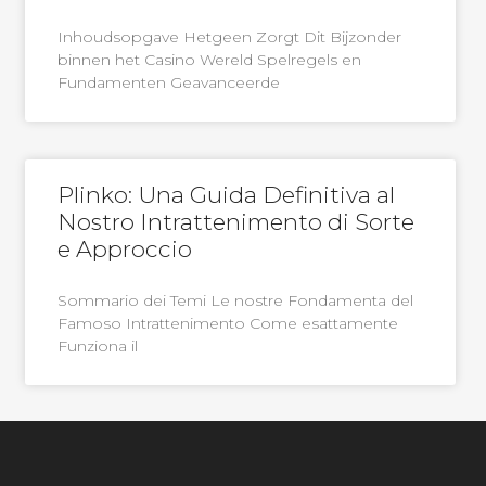
Inhoudsopgave Hetgeen Zorgt Dit Bijzonder
binnen het Casino Wereld Spelregels en
Fundamenten Geavanceerde
Plinko: Una Guida Definitiva al
Nostro Intrattenimento di Sorte
e Approccio
Sommario dei Temi Le nostre Fondamenta del
Famoso Intrattenimento Come esattamente
Funziona il