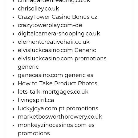
chinagardenreading.co.uk
chrisolley.co.uk
CrazyTower Casino Bonus cz
crazytowerplay.com-de
digitalcamera-shopping.co.uk
elementcreativehair.co.uk
elvisluckcasino.com Generic
elvisluckcasino.com promotions
generic
ganecasino.com generic es
How to Take Product Photos
lets-talk-mortgages.co.uk
livingspirit.ca
luckyjoya.com pt promotions
marketbosworthbrewery.co.uk
monkeyzinocasinos com es
promotions