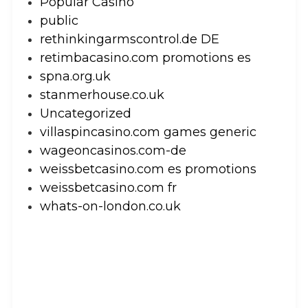
Popular Casino
public
rethinkingarmscontrol.de DE
retimbacasino.com promotions es
spna.org.uk
stanmerhouse.co.uk
Uncategorized
villaspincasino.com games generic
wageoncasinos.com-de
weissbetcasino.com es promotions
weissbetcasino.com fr
whats-on-london.co.uk