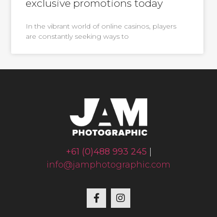
exclusive promotions today
In the vibrant world of online casinos, players
are constantly seeking ways to
+61 (0)488 993 245
|
info@jamphotographic.com