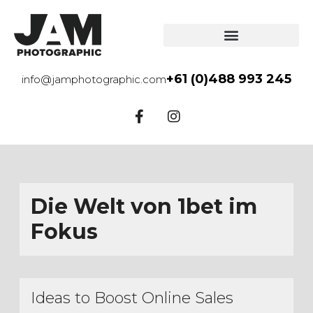
+61 (0)488 993 245
info@jamphotographic.com
Die Welt von 1bet im
Fokus
Ideas to Boost Online Sales