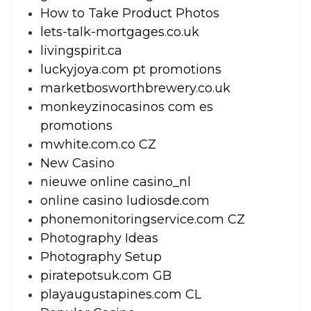
How to Take Product Photos
lets-talk-mortgages.co.uk
livingspirit.ca
luckyjoya.com pt promotions
marketbosworthbrewery.co.uk
monkeyzinocasinos com es
promotions
mwhite.com.co CZ
New Casino
nieuwe online casino_nl
online casino ludiosde.com
phonemonitoringservice.com CZ
Photography Ideas
Photography Setup
piratepotsuk.com GB
playaugustapines.com CL