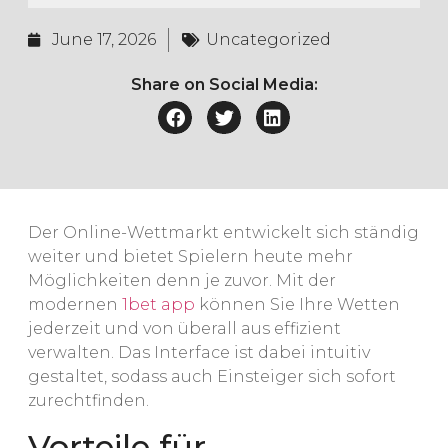
June 17, 2026
Uncategorized
Share on Social Media:
Der Online-Wettmarkt entwickelt sich ständig
weiter und bietet Spielern heute mehr
Möglichkeiten denn je zuvor. Mit der
modernen
1bet app
können Sie Ihre Wetten
jederzeit und von überall aus effizient
verwalten. Das Interface ist dabei intuitiv
gestaltet, sodass auch Einsteiger sich sofort
zurechtfinden.
Vorteile für