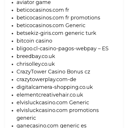
aviator game
beticocasinos.com fr
beticocasinos.com fr promotions
beticocasinos.com Generic
betsekiz-giris.com generic turk
bitcoin casino
bligoo.cl-casino-pagos-webpay – ES
breedbay.co.uk
chrisolley.co.uk
CrazyTower Casino Bonus cz
crazytowerplay.com-de
digitalcamera-shopping.co.uk
elementcreativehair.co.uk
elvisluckcasino.com Generic
elvisluckcasino.com promotions
generic
ganecasino.com generic es