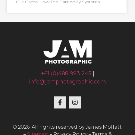
Our Game How The Gameplay Systems
+61 (0)488 993 245
|
info@jamphotographic.com
© 2026. All rights reserved by James Moffatt.
–
Sitemap
– Privacy Policy – Terms &