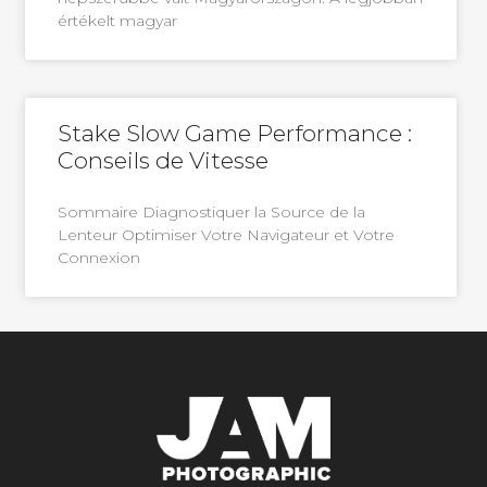
értékelt magyar
Stake Slow Game Performance :
Conseils de Vitesse
Sommaire Diagnostiquer la Source de la
Lenteur Optimiser Votre Navigateur et Votre
Connexion