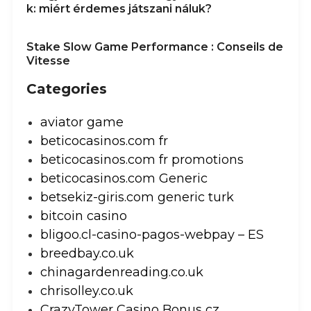
k: miért érdemes játszani náluk?
Stake Slow Game Performance : Conseils de
Vitesse
Categories
aviator game
beticocasinos.com fr
beticocasinos.com fr promotions
beticocasinos.com Generic
betsekiz-giris.com generic turk
bitcoin casino
bligoo.cl-casino-pagos-webpay – ES
breedbay.co.uk
chinagardenreading.co.uk
chrisolley.co.uk
CrazyTower Casino Bonus cz