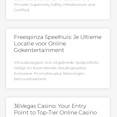
Provider Superiority Safety Infrastructure and
Certified
Freespinza Speelhuis: Je Ultieme
Locatie voor Online
Gokentertainment
Inhoudsopgave Ons Uitgebreide Spelportfolio
Veilige en Razendsnelle Betalingsopties
Exclusieve Promoties plus Beloningen
Betrouwbaarheid
36Vegas Casino: Your Entry
Point to Top-Tier Online Casino