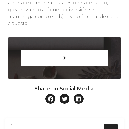
antes de comenzar tus sesiones de juego,
garantizando así que la diversión se
mantenga como el objetivo principal de cada
apuesta.
Share on Social Media: