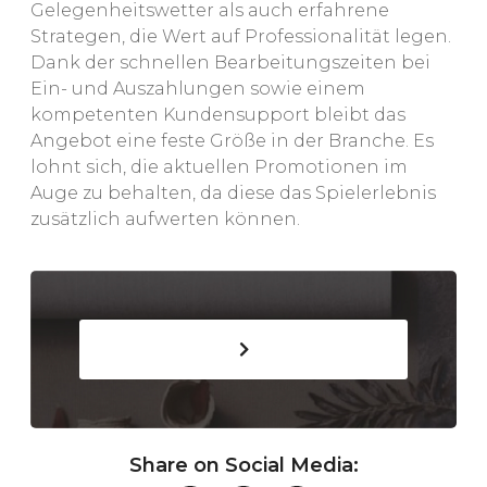
Gelegenheitswetter als auch erfahrene
Strategen, die Wert auf Professionalität legen.
Dank der schnellen Bearbeitungszeiten bei
Ein- und Auszahlungen sowie einem
kompetenten Kundensupport bleibt das
Angebot eine feste Größe in der Branche. Es
lohnt sich, die aktuellen Promotionen im
Auge zu behalten, da diese das Spielerlebnis
zusätzlich aufwerten können.
Share on Social Media: