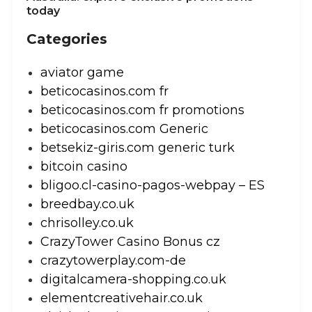
today
Categories
aviator game
beticocasinos.com fr
beticocasinos.com fr promotions
beticocasinos.com Generic
betsekiz-giris.com generic turk
bitcoin casino
bligoo.cl-casino-pagos-webpay – ES
breedbay.co.uk
chrisolley.co.uk
CrazyTower Casino Bonus cz
crazytowerplay.com-de
digitalcamera-shopping.co.uk
elementcreativehair.co.uk