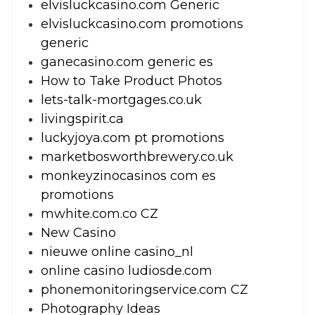
elvisluckcasino.com Generic
elvisluckcasino.com promotions
generic
ganecasino.com generic es
How to Take Product Photos
lets-talk-mortgages.co.uk
livingspirit.ca
luckyjoya.com pt promotions
marketbosworthbrewery.co.uk
monkeyzinocasinos com es
promotions
mwhite.com.co CZ
New Casino
nieuwe online casino_nl
online casino ludiosde.com
phonemonitoringservice.com CZ
Photography Ideas