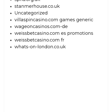
stanmerhouse.co.uk
Uncategorized
villaspincasino.com games generic
wageoncasinos.com-de
weissbetcasino.com es promotions
weissbetcasino.com fr
whats-on-london.co.uk
Let’s Get Creative
GET IN TOUCH