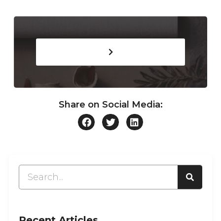
Share on Social Media:
Recent Articles