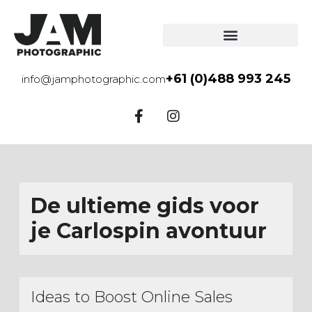
+61 (0)488 993 245
info@jamphotographic.com
De ultieme gids voor
je Carlospin avontuur
Ideas to Boost Online Sales