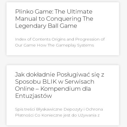
Plinko Game: The Ultimate
Manual to Conquering The
Legendary Ball Game
Index of Contents Origins and Progression of
Our Game How The Gameplay Systems
Jak dokładnie Posługiwać się z
Sposobu BLIK w Serwisach
Online – Kompendium dla
Entuzjastów
Spis treści Błyskawiczne Depozyty i Ochrona
Płatności Co Konieczne jest do Używania z