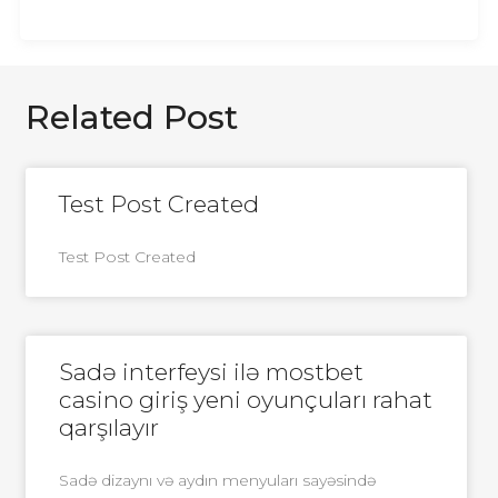
Related Post
Test Post Created
Test Post Created
Sadə interfeysi ilə mostbet
casino giriş yeni oyunçuları rahat
qarşılayır
Sadə dizaynı və aydın menyuları sayəsində