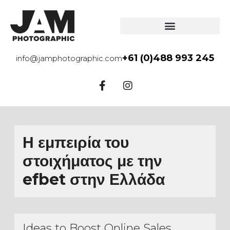
+61 (0)488 993 245
info@jamphotographic.com
Η εμπειρία του
στοιχήματος με την
efbet στην Ελλάδα
Ideas to Boost Online Sales