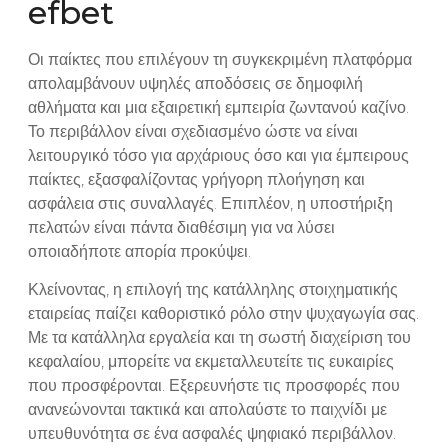
efbet
Οι παίκτες που επιλέγουν τη συγκεκριμένη πλατφόρμα
απολαμβάνουν υψηλές αποδόσεις σε δημοφιλή
αθλήματα και μια εξαιρετική εμπειρία ζωντανού καζίνο.
Το περιβάλλον είναι σχεδιασμένο ώστε να είναι
λειτουργικό τόσο για αρχάριους όσο και για έμπειρους
παίκτες, εξασφαλίζοντας γρήγορη πλοήγηση και
ασφάλεια στις συναλλαγές. Επιπλέον, η υποστήριξη
πελατών είναι πάντα διαθέσιμη για να λύσει
οποιαδήποτε απορία προκύψει.
Κλείνοντας, η επιλογή της κατάλληλης στοιχηματικής
εταιρείας παίζει καθοριστικό ρόλο στην ψυχαγωγία σας.
Με τα κατάλληλα εργαλεία και τη σωστή διαχείριση του
κεφαλαίου, μπορείτε να εκμεταλλευτείτε τις ευκαιρίες
που προσφέρονται. Εξερευνήστε τις προσφορές που
ανανεώνονται τακτικά και απολαύστε το παιχνίδι με
υπευθυνότητα σε ένα ασφαλές ψηφιακό περιβάλλον.