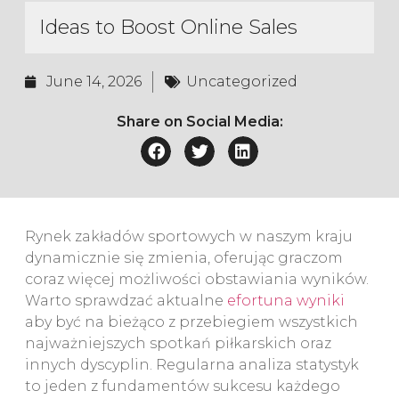
Ideas to Boost Online Sales
June 14, 2026
Uncategorized
Share on Social Media:
Rynek zakładów sportowych w naszym kraju
dynamicznie się zmienia, oferując graczom
coraz więcej możliwości obstawiania wyników.
Warto sprawdzać aktualne
efortuna wyniki
aby być na bieżąco z przebiegiem wszystkich
najważniejszych spotkań piłkarskich oraz
innych dyscyplin. Regularna analiza statystyk
to jeden z fundamentów sukcesu każdego