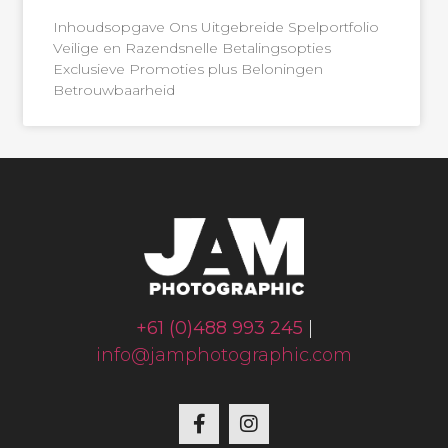
Inhoudsopgave Ons Uitgebreide Spelportfolio
Veilige en Razendsnelle Betalingsopties
Exclusieve Promoties plus Beloningen
Betrouwbaarheid
+61 (0)488 993 245
|
info@jamphotographic.com