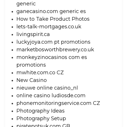
generic
ganecasino.com generic es
How to Take Product Photos
lets-talk-mortgages.co.uk
livingspirit.ca
luckyjoya.com pt promotions
marketbosworthbrewery.co.uk
monkeyzinocasinos com es
promotions
mwhite.com.co CZ
New Casino
nieuwe online casino_nl
online casino ludiosde.com
phonemonitoringservice.com CZ
Photography Ideas
Photography Setup
piratepotsuk.com GB