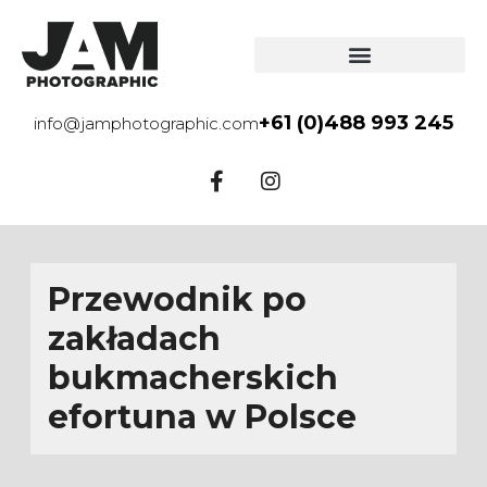
+61 (0)488 993 245
info@jamphotographic.com
Przewodnik po
zakładach
bukmacherskich
efortuna w Polsce