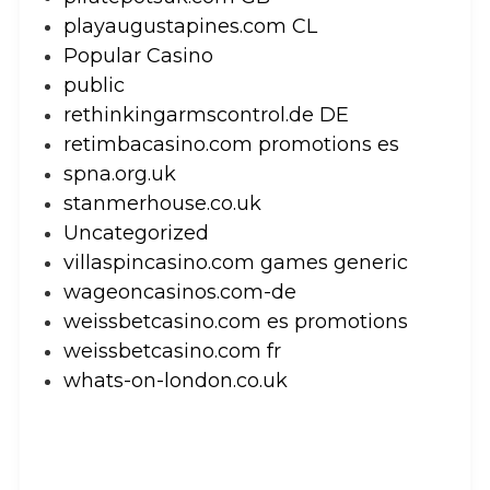
playaugustapines.com CL
Popular Casino
public
rethinkingarmscontrol.de DE
retimbacasino.com promotions es
spna.org.uk
stanmerhouse.co.uk
Uncategorized
villaspincasino.com games generic
wageoncasinos.com-de
weissbetcasino.com es promotions
weissbetcasino.com fr
whats-on-london.co.uk