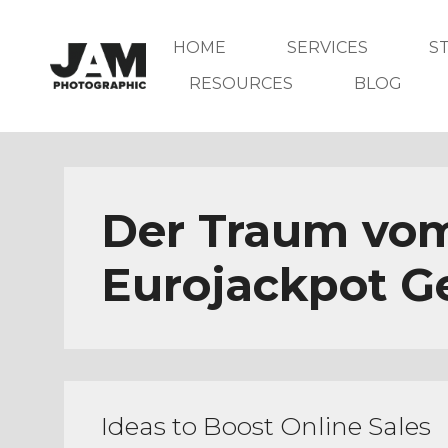
HOME
SERVICES
S
RESOURCES
BLOG
Der Traum vo
Eurojackpot G
Ideas to Boost Online Sales