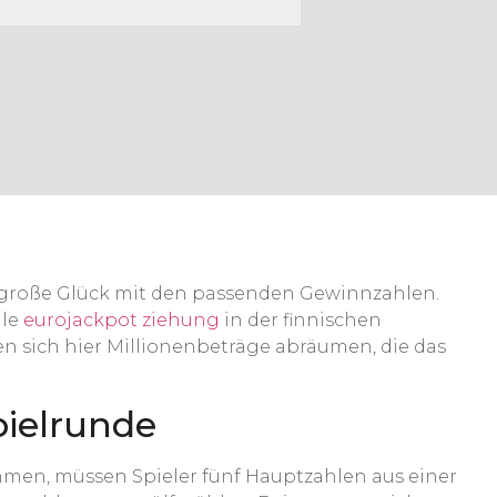
s große Glück mit den passenden Gewinnzahlen.
lle
eurojackpot ziehung
in der finnischen
sen sich hier Millionenbeträge abräumen, die das
pielrunde
hmen, müssen Spieler fünf Hauptzahlen aus einer