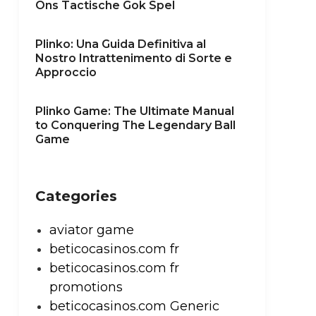
Ons Tactische Gok Spel
Plinko: Una Guida Definitiva al
Nostro Intrattenimento di Sorte e
Approccio
Plinko Game: The Ultimate Manual
to Conquering The Legendary Ball
Game
Categories
aviator game
beticocasinos.com fr
beticocasinos.com fr
promotions
beticocasinos.com Generic