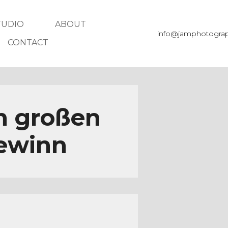
TUDIO
ABOUT
info@jamphotogra
CONTACT
m großen
ewinn