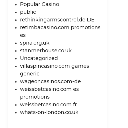
Popular Casino
public
rethinkingarmscontrol.de DE
retimbacasino.com promotions
es
spna.org.uk
stanmerhouse.co.uk
Uncategorized
villaspincasino.com games
generic
wageoncasinos.com-de
weissbetcasino.com es
promotions
weissbetcasino.com fr
whats-on-london.co.uk