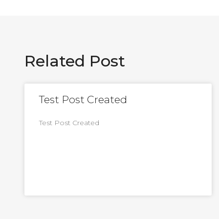
Related Post
Test Post Created
Test Post Created