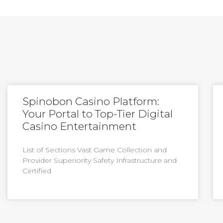
Spinobon Casino Platform:
Your Portal to Top-Tier Digital
Casino Entertainment
List of Sections Vast Game Collection and
Provider Superiority Safety Infrastructure and
Certified