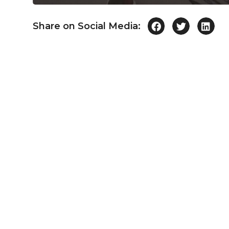
Share on Social Media: