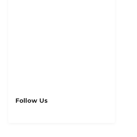
Let’s Get
Creative
GET IN TOUCH
Follow Us