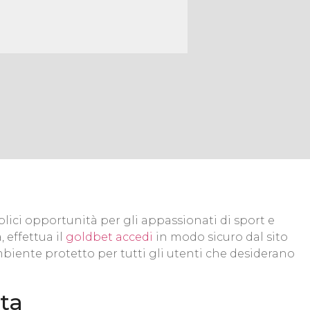
ici opportunità per gli appassionati di sport e
, effettua il
goldbet accedi
in modo sicuro dal sito
biente protetto per tutti gli utenti che desiderano
rta