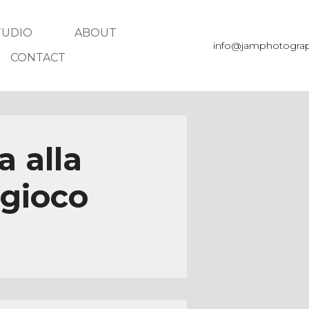
TUDIO
ABOUT
info@jamphotogra
CONTACT
 alla
 gioco