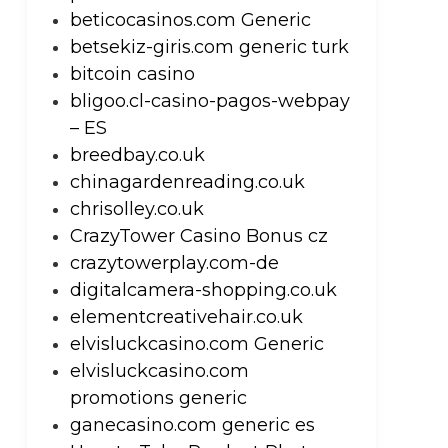
beticocasinos.com Generic
betsekiz-giris.com generic turk
bitcoin casino
bligoo.cl-casino-pagos-webpay
– ES
breedbay.co.uk
chinagardenreading.co.uk
chrisolley.co.uk
CrazyTower Casino Bonus cz
crazytowerplay.com-de
digitalcamera-shopping.co.uk
elementcreativehair.co.uk
elvisluckcasino.com Generic
elvisluckcasino.com
promotions generic
ganecasino.com generic es