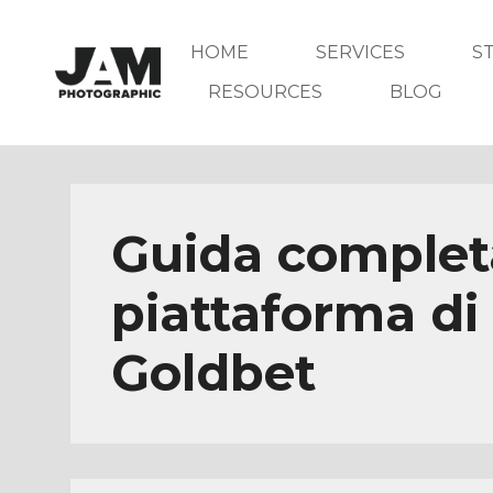
HOME
SERVICES
S
RESOURCES
BLOG
Guida completa
piattaforma di
Goldbet