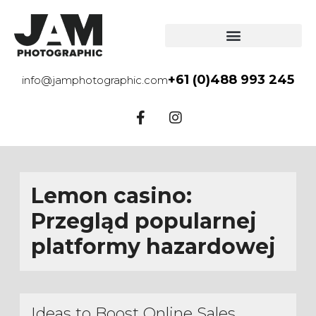
+61 (0)488 993 245
info@jamphotographic.com
Lemon casino:
Przegląd popularnej
platformy hazardowej
Ideas to Boost Online Sales