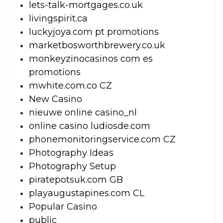
lets-talk-mortgages.co.uk
livingspirit.ca
luckyjoya.com pt promotions
marketbosworthbrewery.co.uk
monkeyzinocasinos com es
promotions
mwhite.com.co CZ
New Casino
nieuwe online casino_nl
online casino ludiosde.com
phonemonitoringservice.com CZ
Photography Ideas
Photography Setup
piratepotsuk.com GB
playaugustapines.com CL
Popular Casino
public