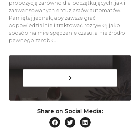
propozycją zarówno dla początkujących, jak i
zaawansowanych entuzjastów automatów.
Pamiętaj jednak, aby zawsze grać
odpowiedzialnie i traktować rozrywkę jako
sposób na miłe spędzenie czasu, a nie źródło
pewnego zarobku.
Share on Social Media: