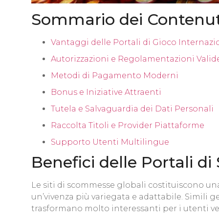
Sommario dei Contenut
Vantaggi delle Portali di Gioco Internazi
Autorizzazioni e Regolamentazioni Valid
Metodi di Pagamento Moderni
Bonus e Iniziative Attraenti
Tutela e Salvaguardia dei Dati Personali
Raccolta Titoli e Provider Piattaforme
Supporto Utenti Multilingue
Benefici delle Portali 
Le siti di scommesse globali costituiscono un
un’vivenza più variegata e adattabile. Simili ge
trasformano molto interessanti per i utenti ve