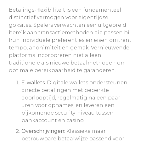
Betalings- flexibiliteit is een fundamenteel
distinctief vermogen voor eigentijdse
goksites. Spelers verwachten een uitgebreid
bereik aan transactiemethoden die passen bij
hun individuele preferenties en eisen omtrent
tempo, anonimiteit en gemak. Vernieuwende
platforms incorporeren niet alleen
traditionele als nieuwe betaalmethoden om
optimale bereikbaarheid te garanderen.
E-wallets:
Digitale wallets ondersteunen
directe betalingen met beperkte
doorlooptijd, regelmatig na een paar
uren voor opnames, en leveren een
bijkomende security-niveau tussen
bankaccount en casino
Overschrijvingen:
Klassieke maar
betrouwbare betaalwijze passend voor