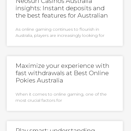
Neosurf Casinos Australia
insights: Instant deposits and
the best features for Australian
As online gaming continues to flourish in
Australia, players are increasingly looking for
Maximize your experience with
fast withdrawals at Best Online
Pokies Australia
When it comes to online gaming, one of the
most crucial factors for
Play smart: understanding