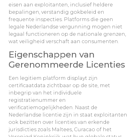
eisen aan exploitanten, inclusief heldere
bepalingen, verstandig gokbeleid en
frequente inspecties. Platforms die geen
legale Nederlandse vergunning mogen niet
legaal functioneren op de nationale grenzen,
wat veiligheid verschaft aan consumenten.
Eigenschappen van
Gerenommeerde Licenties
Een legitiem platform displayt zijn
certificaatdata zichtbaar op de site, met
inbegrip van het individuele
registratienummer en
verificatiemogelijkheden. Naast de
Nederlandse licentie zijn in staat exploitanten
ook bezitten over licenties van erkende
jurisdicties zoals Maltees, Curacao of het
Verenigd Koninkrijk, wat hun globale status