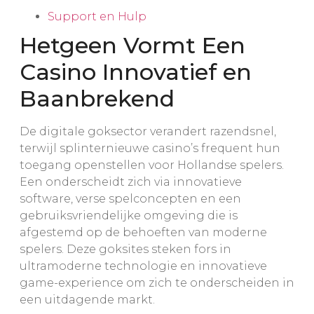
Support en Hulp
Hetgeen Vormt Een
Casino Innovatief en
Baanbrekend
De digitale goksector verandert razendsnel,
terwijl splinternieuwe casino’s frequent hun
toegang openstellen voor Hollandse spelers.
Een onderscheidt zich via innovatieve
software, verse spelconcepten en een
gebruiksvriendelijke omgeving die is
afgestemd op de behoeften van moderne
spelers. Deze goksites steken fors in
ultramoderne technologie en innovatieve
game-experience om zich te onderscheiden in
een uitdagende markt.