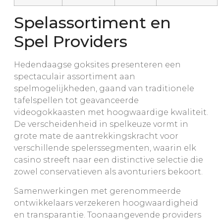
Spelassortiment en
Spel Providers
Hedendaagse goksites presenteren een
spectaculair assortiment aan
spelmogelijkheden, gaand van traditionele
tafelspellen tot geavanceerde
videogokkaasten met hoogwaardige kwaliteit.
De verscheidenheid in spelkeuze vormt in
grote mate de aantrekkingskracht voor
verschillende spelerssegmenten, waarin elk
casino streeft naar een distinctive selectie die
zowel conservatieven als avonturiers bekoort.
Samenwerkingen met gerenommeerde
ontwikkelaars verzekeren hoogwaardigheid
en transparantie. Toonaangevende providers