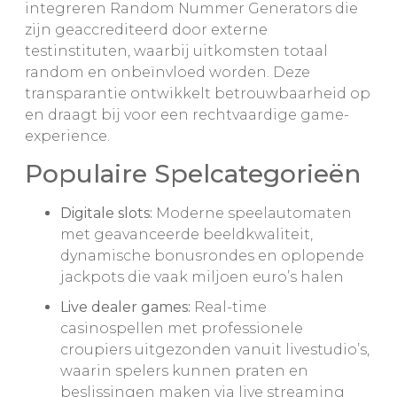
integreren Random Nummer Generators die
zijn geaccrediteerd door externe
testinstituten, waarbij uitkomsten totaal
random en onbeïnvloed worden. Deze
transparantie ontwikkelt betrouwbaarheid op
en draagt bij voor een rechtvaardige game-
experience.
Populaire Spelcategorieën
Digitale slots:
Moderne speelautomaten
met geavanceerde beeldkwaliteit,
dynamische bonusrondes en oplopende
jackpots die vaak miljoen euro’s halen
Live dealer games:
Real-time
casinospellen met professionele
croupiers uitgezonden vanuit livestudio’s,
waarin spelers kunnen praten en
beslissingen maken via live streaming