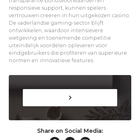
transparante bonusvoorwaarden en
responsieve support, kunnen spelers
vertrouwen creëren in hun uitgekozen casino.
De vaderlandse gaming-sector blijft
ontwikkelen, waardoor intensievere
wetgeving en toenemende competitie
uiteindelijk voordelen opleveren voor
eindgebruikers die profiteren van superieure
normen en innovatieve features.
Share on Social Media: