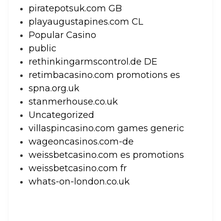
piratepotsuk.com GB
playaugustapines.com CL
Popular Casino
public
rethinkingarmscontrol.de DE
retimbacasino.com promotions es
spna.org.uk
stanmerhouse.co.uk
Uncategorized
villaspincasino.com games generic
wageoncasinos.com-de
weissbetcasino.com es promotions
weissbetcasino.com fr
whats-on-london.co.uk