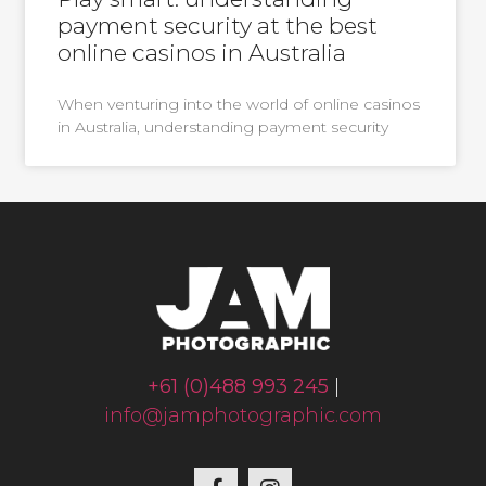
payment security at the best
online casinos in Australia
When venturing into the world of online casinos
in Australia, understanding payment security
+61 (0)488 993 245
|
info@jamphotographic.com