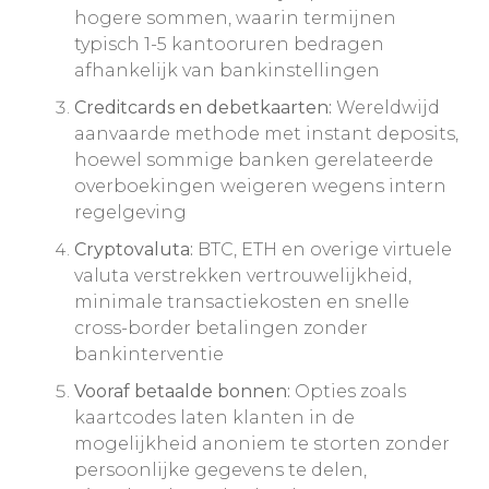
hogere sommen, waarin termijnen
typisch 1-5 kantooruren bedragen
afhankelijk van bankinstellingen
Creditcards en debetkaarten:
Wereldwijd
aanvaarde methode met instant deposits,
hoewel sommige banken gerelateerde
overboekingen weigeren wegens intern
regelgeving
Cryptovaluta:
BTC, ETH en overige virtuele
valuta verstrekken vertrouwelijkheid,
minimale transactiekosten en snelle
cross-border betalingen zonder
bankinterventie
Vooraf betaalde bonnen:
Opties zoals
kaartcodes laten klanten in de
mogelijkheid anoniem te storten zonder
persoonlijke gegevens te delen,