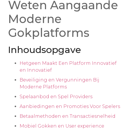
Weten Aangaande
Moderne
Gokplatforms
Inhoudsopgave
Hetgeen Maakt Een Platform Innovatief
en Innovatief
Beveiliging en Vergunningen Bij
Moderne Platforms
Spelaanbod en Spel Providers
Aanbiedingen en Promoties Voor Spelers
Betaalmethoden en Transactiesnelheid
Mobiel Gokken en User experience