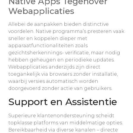
Native Apps Tegenover
Webapplicaties
Allebei de aanpakken bieden distinctive
voordelen. Native programma’s presteren vaak
sneller en koppelen dieper met
apparaatfunctionaliteiten zoals
gezichtsherkennings- verificatie, maar nodig
hebben geheugen en periodieke updates.
Webapplicaties anderzijds zijn direct
toegankelijk via browsers zonder installatie,
waarbij versies automatisch worden
doorgevoerd zonder actie van gebruikers.
Support en Assistentie
Superieure klantenondersteuning scheidt
topklasse platforms van middelmatige opties.
Bereikbaarheid via diverse kanalen – directe