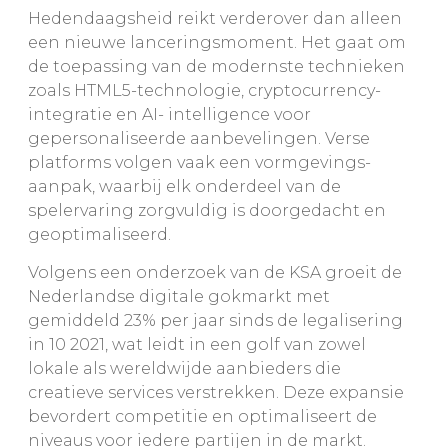
Hedendaagsheid reikt verderover dan alleen
een nieuwe lanceringsmoment. Het gaat om
de toepassing van de modernste technieken
zoals HTML5-technologie, cryptocurrency-
integratie en AI- intelligence voor
gepersonaliseerde aanbevelingen. Verse
platforms volgen vaak een vormgevings-
aanpak, waarbij elk onderdeel van de
spelervaring zorgvuldig is doorgedacht en
geoptimaliseerd.
Volgens een onderzoek van de KSA groeit de
Nederlandse digitale gokmarkt met
gemiddeld 23% per jaar sinds de legalisering
in 10 2021, wat leidt in een golf van zowel
lokale als wereldwijde aanbieders die
creatieve services verstrekken. Deze expansie
bevordert competitie en optimaliseert de
niveaus voor iedere partijen in de markt.