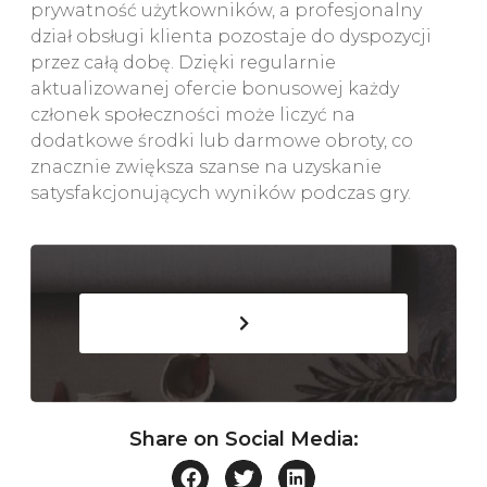
prywatność użytkowników, a profesjonalny
dział obsługi klienta pozostaje do dyspozycji
przez całą dobę. Dzięki regularnie
aktualizowanej ofercie bonusowej każdy
członek społeczności może liczyć na
dodatkowe środki lub darmowe obroty, co
znacznie zwiększa szanse na uzyskanie
satysfakcjonujących wyników podczas gry.
Share on Social Media: