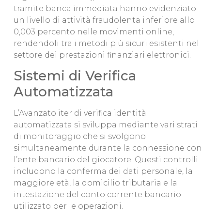
tramite banca immediata hanno evidenziato
un livello di attività fraudolenta inferiore allo
0,003 percento nelle movimenti online,
rendendoli tra i metodi più sicuri esistenti nel
settore dei prestazioni finanziari elettronici.
Sistemi di Verifica
Automatizzata
L’Avanzato iter di verifica identità
automatizzata si sviluppa mediante vari strati
di monitoraggio che si svolgono
simultaneamente durante la connessione con
l’ente bancario del giocatore. Questi controlli
includono la conferma dei dati personale, la
maggiore età, la domicilio tributaria e la
intestazione del conto corrente bancario
utilizzato per le operazioni.