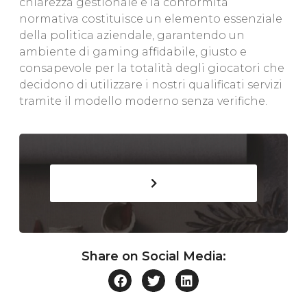
chiarezza gestionale e la conformità
normativa costituisce un elemento essenziale
della politica aziendale, garantendo un
ambiente di gaming affidabile, giusto e
consapevole per la totalità degli giocatori che
decidono di utilizzare i nostri qualificati servizi
tramite il modello moderno senza verifiche.
Share on Social Media: