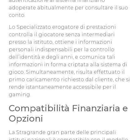
autenticazione al sistema finanziario
adoperate abitualmente per consultare il suo
conto.
Lo Specializzato erogatore di prestazioni
controlla il giocatore senza intermediari
presso la istituto, ottiene i informazioni
personali indispensabili per la controllo
dell’identità e degli anni, e comunica tali
informazioni in forma criptata alla sistema di
gioco. Simultaneamente, risulta effettuato il
primo caricamento richiesto dal cliente, che si
rende istantaneamente accessibile per il
gaming.
Compatibilità Finanziaria e
Opzioni
La Stragrande gran parte delle principali
istituti nazionali è compatibile con il modello