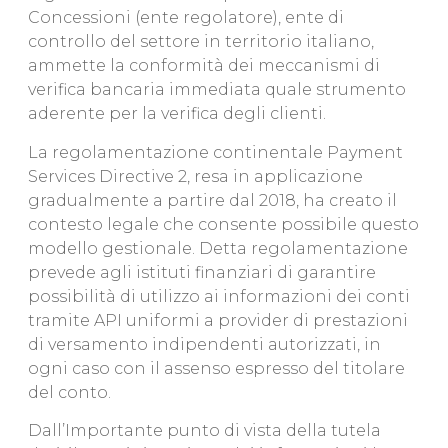
Concessioni (ente regolatore), ente di
controllo del settore in territorio italiano,
ammette la conformità dei meccanismi di
verifica bancaria immediata quale strumento
aderente per la verifica degli clienti.
La regolamentazione continentale Payment
Services Directive 2, resa in applicazione
gradualmente a partire dal 2018, ha creato il
contesto legale che consente possibile questo
modello gestionale. Detta regolamentazione
prevede agli istituti finanziari di garantire
possibilità di utilizzo ai informazioni dei conti
tramite API uniformi a provider di prestazioni
di versamento indipendenti autorizzati, in
ogni caso con il assenso espresso del titolare
del conto.
Dall’Importante punto di vista della tutela