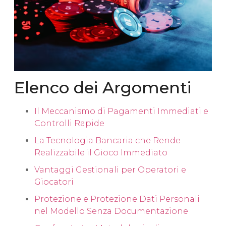
Elenco dei Argomenti
Il Meccanismo di Pagamenti Immediati e
Controlli Rapide
La Tecnologia Bancaria che Rende
Realizzabile il Gioco Immediato
Vantaggi Gestionali per Operatori e
Giocatori
Protezione e Protezione Dati Personali
nel Modello Senza Documentazione