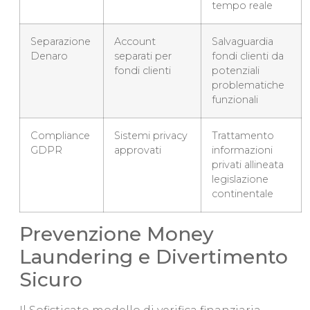
tempo reale
Separazione
Account
Salvaguardia
Denaro
separati per
fondi clienti da
fondi clienti
potenziali
problematiche
funzionali
Compliance
Sistemi privacy
Trattamento
GDPR
approvati
informazioni
privati allineata
legislazione
continentale
Prevenzione Money
Laundering e Divertimento
Sicuro