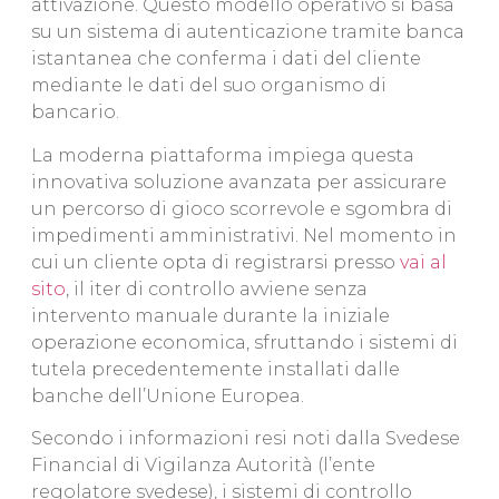
attivazione. Questo modello operativo si basa
su un sistema di autenticazione tramite banca
istantanea che conferma i dati del cliente
mediante le dati del suo organismo di
bancario.
La moderna piattaforma impiega questa
innovativa soluzione avanzata per assicurare
un percorso di gioco scorrevole e sgombra di
impedimenti amministrativi. Nel momento in
cui un cliente opta di registrarsi presso
vai al
sito
, il iter di controllo avviene senza
intervento manuale durante la iniziale
operazione economica, sfruttando i sistemi di
tutela precedentemente installati dalle
banche dell’Unione Europea.
Secondo i informazioni resi noti dalla Svedese
Financial di Vigilanza Autorità (l’ente
regolatore svedese), i sistemi di controllo