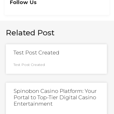
Follow Us
Related Post
Test Post Created
Test Post Created
Spinobon Casino Platform: Your
Portal to Top-Tier Digital Casino
Entertainment