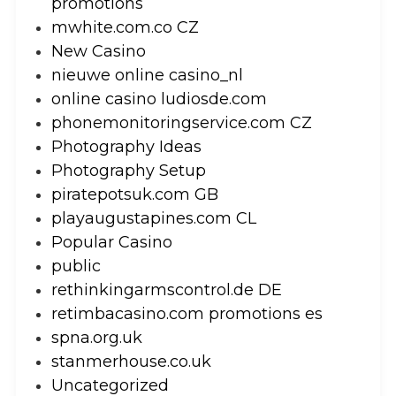
promotions
mwhite.com.co CZ
New Casino
nieuwe online casino_nl
online casino ludiosde.com
phonemonitoringservice.com CZ
Photography Ideas
Photography Setup
piratepotsuk.com GB
playaugustapines.com CL
Popular Casino
public
rethinkingarmscontrol.de DE
retimbacasino.com promotions es
spna.org.uk
stanmerhouse.co.uk
Uncategorized