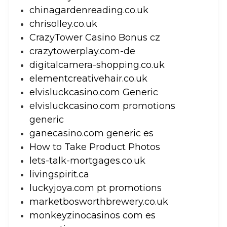
chinagardenreading.co.uk
chrisolley.co.uk
CrazyTower Casino Bonus cz
crazytowerplay.com-de
digitalcamera-shopping.co.uk
elementcreativehair.co.uk
elvisluckcasino.com Generic
elvisluckcasino.com promotions
generic
ganecasino.com generic es
How to Take Product Photos
lets-talk-mortgages.co.uk
livingspirit.ca
luckyjoya.com pt promotions
marketbosworthbrewery.co.uk
monkeyzinocasinos com es