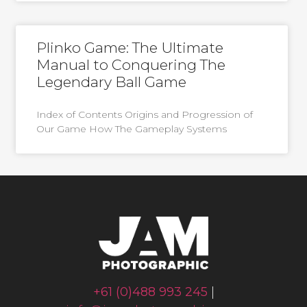
Plinko Game: The Ultimate
Manual to Conquering The
Legendary Ball Game
Index of Contents Origins and Progression of
Our Game How The Gameplay Systems
+61 (0)488 993 245
|