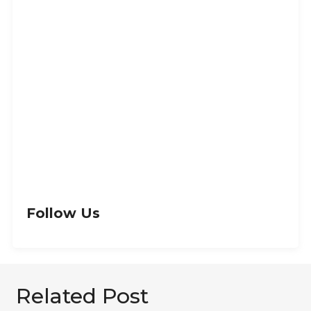
Let’s Get Creative
GET IN TOUCH
Follow Us
Related Post