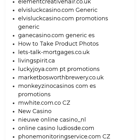
elementcreativehair.co.uk
elvisluckcasino.com Generic
elvisluckcasino.com promotions
generic
ganecasino.com generic es
How to Take Product Photos
lets-talk-mortgages.co.uk
livingspirit.ca
luckyjoya.com pt promotions
marketbosworthbrewery.co.uk
monkeyzinocasinos com es
promotions
mwhite.com.co CZ
New Casino
nieuwe online casino_nl
online casino ludiosde.com
phonemonitoringservice.com CZ