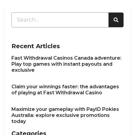
Recent Articles
Fast Withdrawal Casinos Canada adventure:
Play top games with instant payouts and
exclusive
Claim your winnings faster: the advantages
of playing at Fast Withdrawal Casino
Maximize your gameplay with PayID Pokies
Australia: explore exclusive promotions
today
Categories