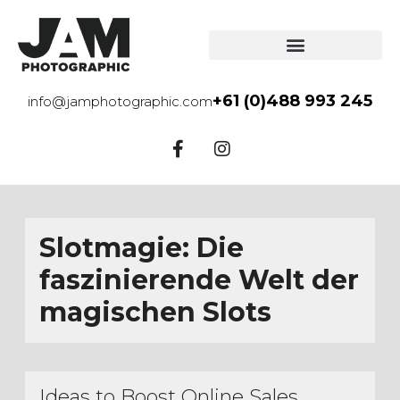
+61 (0)488 993 245
info@jamphotographic.com
Slotmagie: Die
faszinierende Welt der
magischen Slots
Ideas to Boost Online Sales