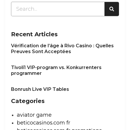
Recent Articles
Vérification de l’âge à Rivo Casino : Quelles
Preuves Sont Acceptées
Tivoli1 VIP-program vs. Konkurrenters
programmer
Bonrush Live VIP Tables
Categories
aviator game
beticocasinos.com fr