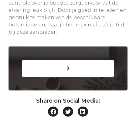
controle over je budget zorgt ervoor dat de
ervaring leuk blijft. Door je goed in te lezen en
gebruik te maken van de beschikbare
hulpmiddelen, haal je het maximale uit je tijd
bij deze aanbieder.
Share on Social Media: