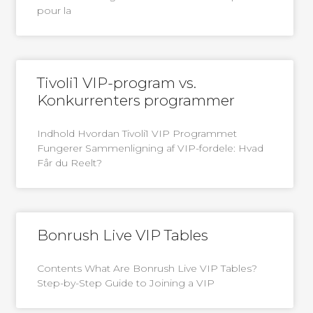
pour la
Tivoli1 VIP-program vs.
Konkurrenters programmer
Indhold Hvordan Tivoli1 VIP Programmet
Fungerer Sammenligning af VIP-fordele: Hvad
Får du Reelt?
Bonrush Live VIP Tables
Contents What Are Bonrush Live VIP Tables?
Step-by-Step Guide to Joining a VIP