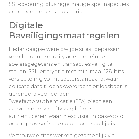
SSL-codering plus regelmatige spelinspecties
door externe testlaboratoria.
Digitale
Beveiligingsmaatregelen
Hedendaagse wereldwijde sites toepassen
verscheidene securitylagen teneinde
spelersgegevens en transacties veilig te
stellen. SSL-encryptie met minimaal 128-bits
versleuteling vormt sectorstandaard, waarin
delicate data tijdens overdracht onleesbaar is
gerenderd voor derden.
Tweefactorauthenticatie (2FA) biedt een
aanvullende securitylaag bij ons
authenticeren, waarin exclusief ‘n paswoord
ook ‘n provisorische code noodzakelijk is.
Vertrouwde sites werken gezamenlijk via