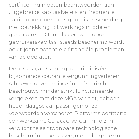
certificering moeten beantwoorden aan
uitgebreide kapitaalvereisten, frequente
audits doorlopen plus gebruikersscheiding
met betrekking tot werkings middelen
garanderen. Dit impliceert waardoor
gebruikerskapitaal steeds beschermd wordt,
ook tijdens potentiële financiële problemen
van de operator.
Deze Curaçao Gaming autoriteit is één
bijkomende courante vergunningverlener.
Alhoewel deze certificering historisch
beschouwd minder strikt functioneerde
vergeleken met deze MGA-variant, hebben
hedendaagse aanpassingen onze
voorwaarden verscherpt. Platforms bezittend
één werkzame Curaçao-vergunning zijn
verplicht te aantoonbare technologische
bescherming toepassen, met inbegrip van