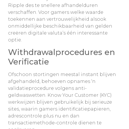
Ripple des te snellere afhandelduren
verschaffen. Voor gamers welke waarde
toekennen aan vertrouwelijkheid alsook
onmiddellijke beschikbaarheid van gelden
creëren digitale valuta’s één interessante
optie.
Withdrawalprocedures en
Verificatie
Ofschoon stortingen meestal instant blijven
afgehandeld, behoeven opnames ‘n
validatieprocedure volgens anti-
geldwaswetten. Know Your Customer (KYC)
werkwijzen blijven gebruikelijk bij serieuze
sites, waarin gamers identificatiepapieren,
adrescontrole plus nu en dan
transactiemethode-controle dienen te