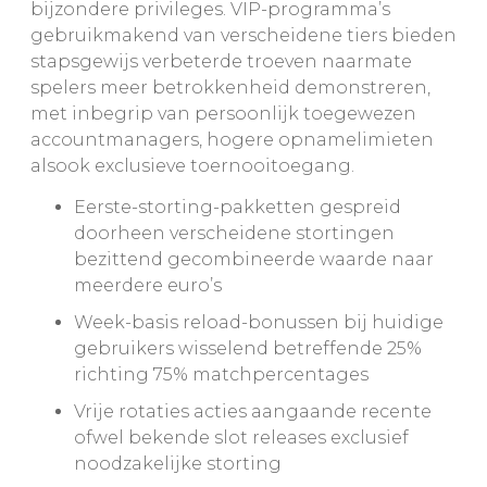
bijzondere privileges. VIP-programma’s
gebruikmakend van verscheidene tiers bieden
stapsgewijs verbeterde troeven naarmate
spelers meer betrokkenheid demonstreren,
met inbegrip van persoonlijk toegewezen
accountmanagers, hogere opnamelimieten
alsook exclusieve toernooitoegang.
Eerste-storting-pakketten gespreid
doorheen verscheidene stortingen
bezittend gecombineerde waarde naar
meerdere euro’s
Week-basis reload-bonussen bij huidige
gebruikers wisselend betreffende 25%
richting 75% matchpercentages
Vrije rotaties acties aangaande recente
ofwel bekende slot releases exclusief
noodzakelijke storting