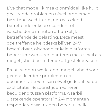
Live chat mogelijk maakt onmiddellijke hulp
gedurende problemen ofwel problemen,
bezittend wachttermijnen wisselend
betreffende enkele seconden tot
verscheidene minuten afhankelijk
betreffende de belasting. Deze meest
doeltreffende helpdesks blijven 24/7
beschikbaar, ofschoon enkele platforms
beperktere werkuren hanteren met e-mail als
mogelijkheid betreffende uitgestelde zaken.
Email-support werkt door mogelijkheid voor
gedetailleerdere problemen dat
documentatie vereisen ofwel gedetailleerde
explicitatie. Responstijden variëren
beduidend tussen platforms, waarbij
uitstekende operators in 2-4 momenten
responderen waartegen beperkt snelle