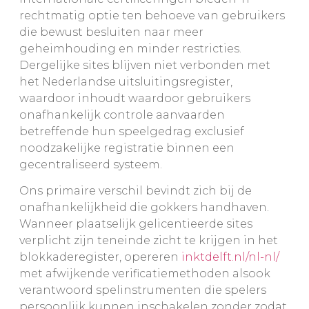
rechtmatig optie ten behoeve van gebruikers
die bewust besluiten naar meer
geheimhouding en minder restricties.
Dergelijke sites blijven niet verbonden met
het Nederlandse uitsluitingsregister,
waardoor inhoudt waardoor gebruikers
onafhankelijk controle aanvaarden
betreffende hun speelgedrag exclusief
noodzakelijke registratie binnen een
gecentraliseerd systeem.
Ons primaire verschil bevindt zich bij de
onafhankelijkheid die gokkers handhaven.
Wanneer plaatselijk gelicentieerde sites
verplicht zijn teneinde zicht te krijgen in het
blokkaderegister, opereren
inktdelft.nl/nl-nl/
met afwijkende verificatiemethoden alsook
verantwoord spelinstrumenten die spelers
persoonlijk kunnen inschakelen zonder zodat