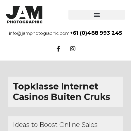
+61 (0)488 993 245
info@jamphotographic.com
Topklasse Internet
Casinos Buiten Cruks
Ideas to Boost Online Sales