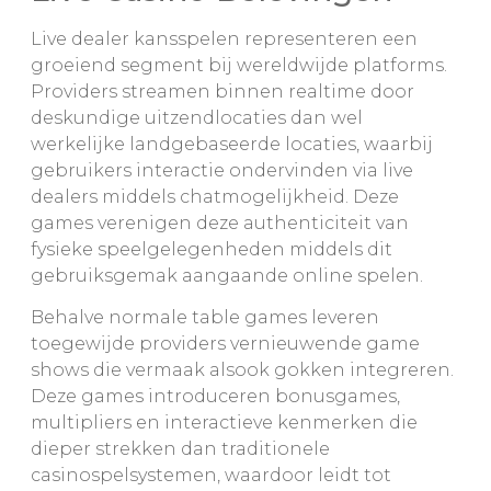
Live dealer kansspelen representeren een
groeiend segment bij wereldwijde platforms.
Providers streamen binnen realtime door
deskundige uitzendlocaties dan wel
werkelijke landgebaseerde locaties, waarbij
gebruikers interactie ondervinden via live
dealers middels chatmogelijkheid. Deze
games verenigen deze authenticiteit van
fysieke speelgelegenheden middels dit
gebruiksgemak aangaande online spelen.
Behalve normale table games leveren
toegewijde providers vernieuwende game
shows die vermaak alsook gokken integreren.
Deze games introduceren bonusgames,
multipliers en interactieve kenmerken die
dieper strekken dan traditionele
casinospelsystemen, waardoor leidt tot