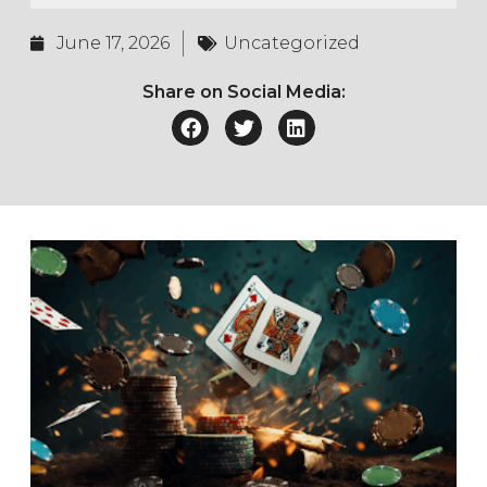
June 17, 2026
Uncategorized
Share on Social Media: