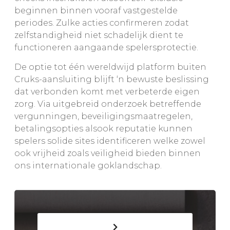
beginnen binnen vooraf vastgestelde
periodes. Zulke acties confirmeren zodat
zelfstandigheid niet schadelijk dient te
functioneren aangaande spelersprotectie.
De optie tot één wereldwijd platform buiten
Cruks-aansluiting blijft ‘n bewuste beslissing
dat verbonden komt met verbeterde eigen
zorg. Via uitgebreid onderzoek betreffende
vergunningen, beveiligingsmaatregelen,
betalingsopties alsook reputatie kunnen
spelers solide sites identificeren welke zowel
ook vrijheid zoals veiligheid bieden binnen
ons internationale goklandschap.