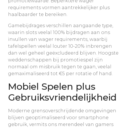
promotiewaarde. Beperktere wager
requirements vormen aantrekkelijker plus
haalbaarder te bereiken.
Gamebijdrages verschillen aangaande type,
waarin slots veelal 100% bijdragen aan ons
invullen van wager requirements, waarbij
tafelspellen veelal louter 10-20% inbrengen
dan wel geheel geëxcludeerd blijven. Hoogste
weddenschappen bij promotiespel zijn
normaal om misbruik tegen te gaan, veelal
gemaximaliseerd tot €5 per rotatie of hand.
Mobiel Spelen plus
Gebruiksvriendelijkheid
Moderne grensoverschrijdende omgevingen
blijven geoptimaliseerd voor smartphone
gebruik, vermits ons merendeel van gamers