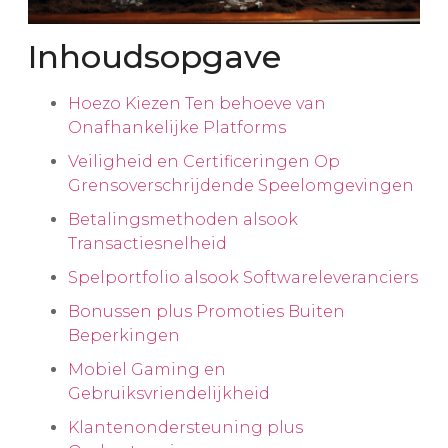
Inhoudsopgave
Hoezo Kiezen Ten behoeve van
Onafhankelijke Platforms
Veiligheid en Certificeringen Op
Grensoverschrijdende Speelomgevingen
Betalingsmethoden alsook
Transactiesnelheid
Spelportfolio alsook Softwareleveranciers
Bonussen plus Promoties Buiten
Beperkingen
Mobiel Gaming en
Gebruiksvriendelijkheid
Klantenondersteuning plus