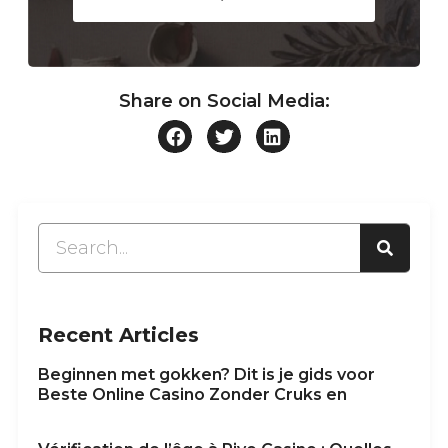
Share on Social Media:
Recent Articles
Beginnen met gokken? Dit is je gids voor
Beste Online Casino Zonder Cruks en