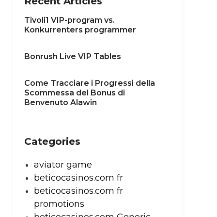
Recent Articles
Tivoli1 VIP-program vs.
Konkurrenters programmer
Bonrush Live VIP Tables
Come Tracciare i Progressi della
Scommessa del Bonus di
Benvenuto Alawin
Categories
aviator game
beticocasinos.com fr
beticocasinos.com fr
promotions