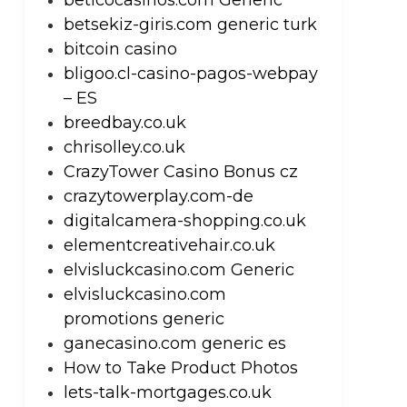
beticocasinos.com Generic
betsekiz-giris.com generic turk
bitcoin casino
bligoo.cl-casino-pagos-webpay
– ES
breedbay.co.uk
chrisolley.co.uk
CrazyTower Casino Bonus cz
crazytowerplay.com-de
digitalcamera-shopping.co.uk
elementcreativehair.co.uk
elvisluckcasino.com Generic
elvisluckcasino.com
promotions generic
ganecasino.com generic es
How to Take Product Photos
lets-talk-mortgages.co.uk