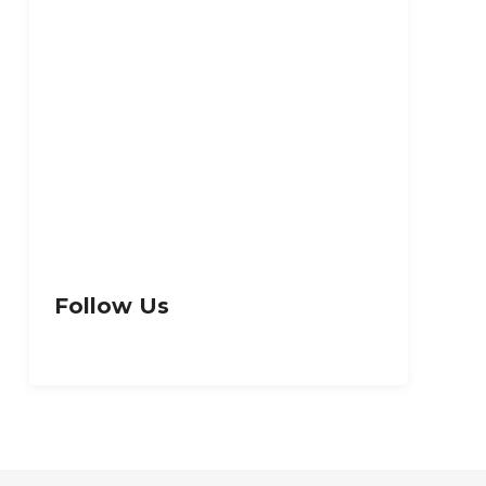
Let’s Get
Creative
GET IN TOUCH
Follow Us