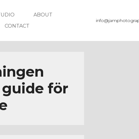
TUDIO
ABOUT
info@jamphotogra
CONTACT
ningen
 guide för
e