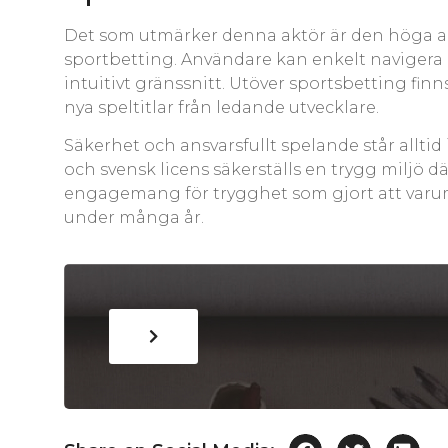
Det som utmärker denna aktör är den höga a
sportbetting. Användare kan enkelt navigera m
intuitivt gränssnitt. Utöver sportsbetting f
nya speltitlar från ledande utvecklare.
Säkerhet och ansvarsfullt spelande står allti
och svensk licens säkerställs en trygg miljö d
engagemang för trygghet som gjort att varumä
under många år.