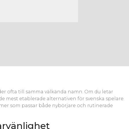
der ofta till samma välkända namn. Om du letar
de mest etablerade alternativen för svenska spelare.
mer som passar både nybörjare och rutinerade
rvänlighet