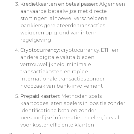
Kredietkaarten en betaalpassen:
Algemeen
aanvaarde betaalwijze met directe
stortingen, alhoewel verscheidene
bankiers gerelateerde transacties
weigeren op grond van intern
regelgeving
Cryptocurrency:
cryptocurrency, ETH en
andere digitale valuta bieden
vertrouwelijkheid, minimale
transactiekosten en rapide
internationale transacties zonder
noodzaak van bank-involvement
Prepaid kaarten:
Methoden zoals
kaartcodes laten spelers in positie zonder
identificatie te betalen zonder
persoonlijke informatie te delen, ideaal
voor kostenefficiënte klanten