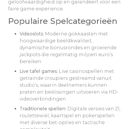
geloofwaardigheid op en garandeert voor een
faire game-experience.
Populaire Spelcategorieën
Videoslots:
Moderne gokkaasten met
hoogwaardige beeldkwaliteit,
dynamische bonusrondes en groeiende
jackpots die regelmatig miljoen euro’s
bereiken
Live tafel games:
Live casinospellen met
getrainde croupiers gestreamd vanuit
studio’s, waarin deelnemers kunnen
praten en beslissingen uitvoeren via HD-
videoverbindingen
Traditionele spellen:
Digitale versies van 21,
roulettewiel, kaartspel en pokerspellen
met diverse bet-opties en tactische