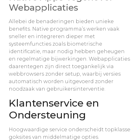
Webapplicaties
Allebei de benaderingen bieden unieke
benefits. Native programma’s werken vaak
sneller en integreren dieper met
systeemfuncties zoals biometrische
identificatie, maar nodig hebben geheugen
en regelmatige bijwerkingen. Webapplicaties
daarentegen zijn direct toegankelijk via
webbrowsers zonder setup, waarbij versies
automatisch worden uitgevoerd zonder
noodzaak van gebruikersinterventie.
Klantenservice en
Ondersteuning
Hoogwaardige service onderscheidt topklasse
goksites van middelmatige opties.