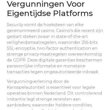
Vergunningen Voor
Eigentijdse Platforms
Security vormt de hoeksteen van elke
gerenommeerd casino. Casino’s die recent zijn
gestart steken zwaar in state-of-the-art
veiligheidsmaatregelen, waaronder 256-bits
SSL-encryptie, two-factor authentication en
strenge privacy-maatregelen overeenkomstig
de GDPR. Deze digitale garanties beschermen
persoonlijke informatie en monetaire
transacties tegen ongeautoriseerde inbraak.
Vergunningverlening door de
Kansspelautoriteit is essentieel voor legale
operaties binnen Nederland. Dit controlerend
instantie legt strenge vereisten aan
aanbieders, waaronder heldere condities,