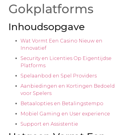
Gokplatforms
Inhoudsopgave
Wat Vormt Een Casino Nieuw en
Innovatief
Security en Licenties Op Eigentijdse
Platforms
Spelaanbod en Spel Providers
Aanbiedingen en Kortingen Bedoeld
voor Spelers
Betaalopties en Betalingstempo
Mobiel Gaming en User experience
Support en Assistentie