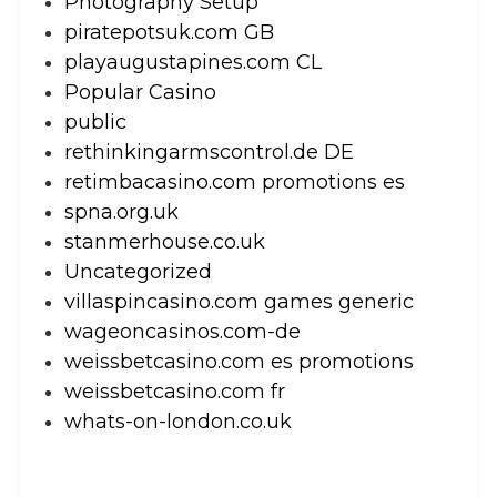
Photography Setup
piratepotsuk.com GB
playaugustapines.com CL
Popular Casino
public
rethinkingarmscontrol.de DE
retimbacasino.com promotions es
spna.org.uk
stanmerhouse.co.uk
Uncategorized
villaspincasino.com games generic
wageoncasinos.com-de
weissbetcasino.com es promotions
weissbetcasino.com fr
whats-on-london.co.uk