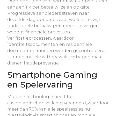
Doorlooptijden voor withdrawals lopen uiteen
aanzienlijk per betaalwijze en goksite.
Progressieve aanbieders streven naar
dezelfde-dag opnames voor wallets, terwijl
traditionele betaalwijzen meer tijd vergen
wegens financiële processen.
Verificatieprocessen, waardoor
identiteitsdocumenten en residentiële
documenten moeten worden gecontroleerd,
kunnen initiële withdrawals vertragen maar
dienen fraudepreventie.
Smartphone Gaming
en Spelervaring
Mobiele technologie heeft het
casinolandschap volledig veranderd, waardoor
meer dan 70% van alle speelsessies nu
plaatsvindt via smartphones en mobiele