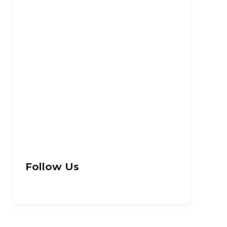
Let’s Get
Creative
GET IN TOUCH
Follow Us