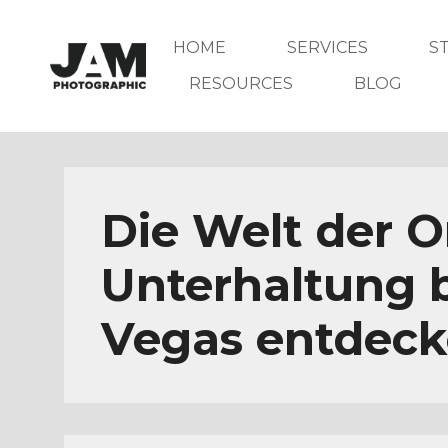
HOME
SERVICES
S
RESOURCES
BLOG
Die Welt der O
Unterhaltung 
Vegas entdec