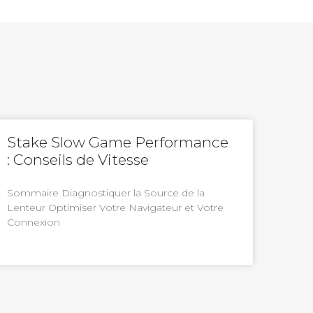
Stake Slow Game Performance
: Conseils de Vitesse
Sommaire Diagnostiquer la Source de la
Lenteur Optimiser Votre Navigateur et Votre
Connexion