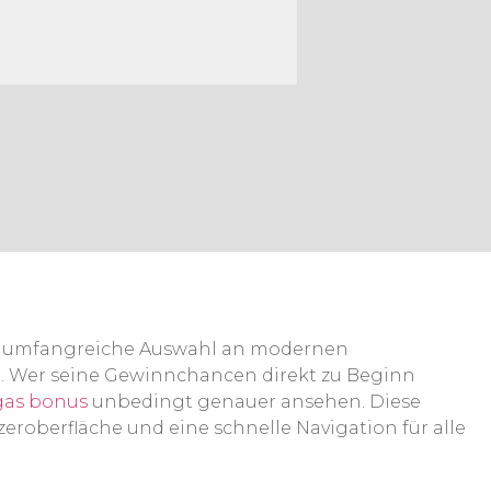
ne umfangreiche Auswahl an modernen
n. Wer seine Gewinnchancen direkt zu Beginn
gas bonus
unbedingt genauer ansehen. Diese
zeroberfläche und eine schnelle Navigation für alle