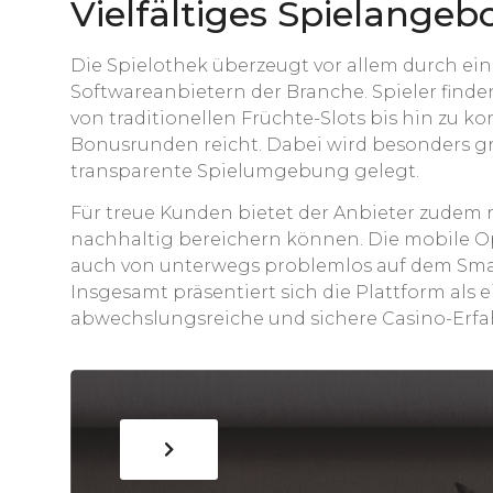
Vielfältiges Spielange
Die Spielothek überzeugt vor allem durch e
Softwareanbietern der Branche. Spieler finden
von traditionellen Früchte-Slots bis hin zu 
Bonusrunden reicht. Dabei wird besonders g
transparente Spielumgebung gelegt.
Für treue Kunden bietet der Anbieter zudem r
nachhaltig bereichern können. Die mobile Opt
auch von unterwegs problemlos auf dem Sma
Insgesamt präsentiert sich die Plattform als ei
abwechslungsreiche und sichere Casino-Erfa