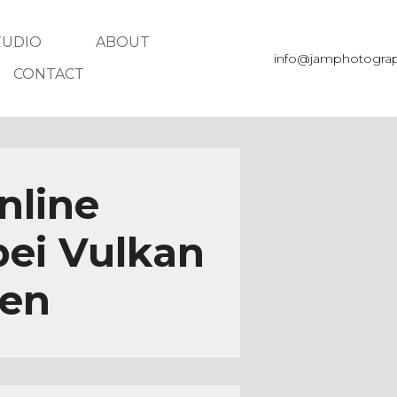
TUDIO
ABOUT
info@jamphotogra
CONTACT
nline
bei Vulkan
ken