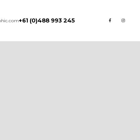
+61 (0)488 993 245
phic.com