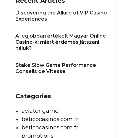
Recent Articles
Discovering the Allure of VIP Casino
Experiences
A legjobban értékelt Magyar Online
Casino-k: miért érdemes játszani
náluk?
Stake Slow Game Performance :
Conseils de Vitesse
Categories
aviator game
beticocasinos.com fr
beticocasinos.com fr
promotions