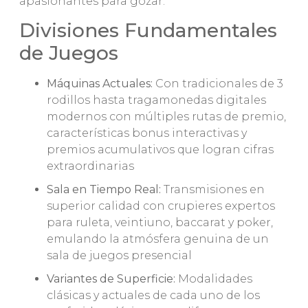
apasionantes para gozar.
Divisiones Fundamentales
de Juegos
Máquinas Actuales:
Con tradicionales de 3
rodillos hasta tragamonedas digitales
modernos con múltiples rutas de premio,
características bonus interactivas y
premios acumulativos que logran cifras
extraordinarias
Sala en Tiempo Real:
Transmisiones en
superior calidad con crupieres expertos
para ruleta, veintiuno, baccarat y poker,
emulando la atmósfera genuina de un
sala de juegos presencial
Variantes de Superficie:
Modalidades
clásicas y actuales de cada uno de los