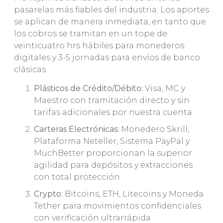
pasarelas más fiables del industria. Los aportes
se aplican de manera inmediata, en tanto que
los cobros se tramitan en un tope de
veinticuatro hrs hábiles para monederos
digitales y 3-5 jornadas para envíos de banco
clásicas.
Plásticos de Crédito/Débito:
Visa, MC y
Maestro con tramitación directo y sin
tarifas adicionales por nuestra cuenta
Carteras Electrónicas:
Monedero Skrill,
Plataforma Neteller, Sistema PayPal y
MuchBetter proporcionan la superior
agilidad para depósitos y extracciones
con total protección
Crypto:
Bitcoins, ETH, Litecoins y Moneda
Tether para movimientos confidenciales
con verificación ultrarrápida