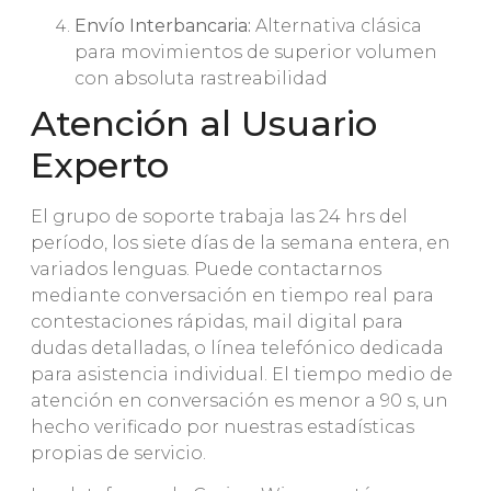
Envío Interbancaria:
Alternativa clásica
para movimientos de superior volumen
con absoluta rastreabilidad
Atención al Usuario
Experto
El grupo de soporte trabaja las 24 hrs del
período, los siete días de la semana entera, en
variados lenguas. Puede contactarnos
mediante conversación en tiempo real para
contestaciones rápidas, mail digital para
dudas detalladas, o línea telefónico dedicada
para asistencia individual. El tiempo medio de
atención en conversación es menor a 90 s, un
hecho verificado por nuestras estadísticas
propias de servicio.