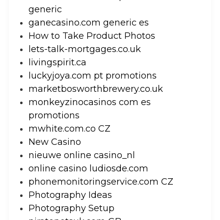
generic
ganecasino.com generic es
How to Take Product Photos
lets-talk-mortgages.co.uk
livingspirit.ca
luckyjoya.com pt promotions
marketbosworthbrewery.co.uk
monkeyzinocasinos com es
promotions
mwhite.com.co CZ
New Casino
nieuwe online casino_nl
online casino ludiosde.com
phonemonitoringservice.com CZ
Photography Ideas
Photography Setup