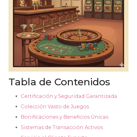
Tabla de Contenidos
Certificación y Seguridad Garantizada
Colección Vasto de Juegos
Bonificaciones y Beneficios Únicas
Sistemas de Transacción Activos