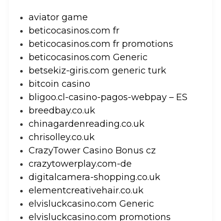
aviator game
beticocasinos.com fr
beticocasinos.com fr promotions
beticocasinos.com Generic
betsekiz-giris.com generic turk
bitcoin casino
bligoo.cl-casino-pagos-webpay – ES
breedbay.co.uk
chinagardenreading.co.uk
chrisolley.co.uk
CrazyTower Casino Bonus cz
crazytowerplay.com-de
digitalcamera-shopping.co.uk
elementcreativehair.co.uk
elvisluckcasino.com Generic
elvisluckcasino.com promotions