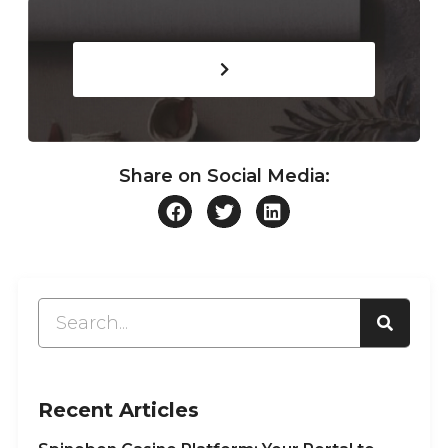
Share on Social Media:
Recent Articles