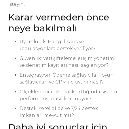
isteyin.
Karar vermeden önce
neye bakılmalı
Uyumluluk: Hangi lisans ve
regülasyonlara destek veriliyor?
Güvenlik: Veri şifreleme, erişim yönetimi
ve denetim kayıtları nasıl sağlanıyor?
Entegrasyon: Ödeme sağlayıcıları, oyun
sağlayıcıları ve CRM ile uyum nasıl?
Ölçeklenebilirlik: Trafik arttığında sistem
performansı nasıl korunuyor?
Destek: Yerel dilde ve 7/24 destek
imkanları mevcut mu?
Daha iyi sonuçlar için