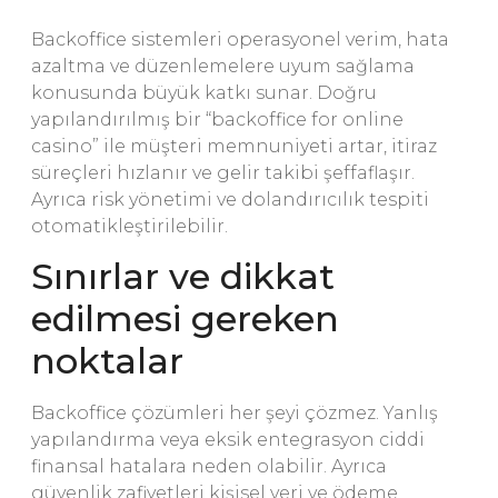
Backoffice sistemleri operasyonel verim, hata
azaltma ve düzenlemelere uyum sağlama
konusunda büyük katkı sunar. Doğru
yapılandırılmış bir “backoffice for online
casino” ile müşteri memnuniyeti artar, itiraz
süreçleri hızlanır ve gelir takibi şeffaflaşır.
Ayrıca risk yönetimi ve dolandırıcılık tespiti
otomatikleştirilebilir.
Sınırlar ve dikkat
edilmesi gereken
noktalar
Backoffice çözümleri her şeyi çözmez. Yanlış
yapılandırma veya eksik entegrasyon ciddi
finansal hatalara neden olabilir. Ayrıca
güvenlik zafiyetleri kişisel veri ve ödeme