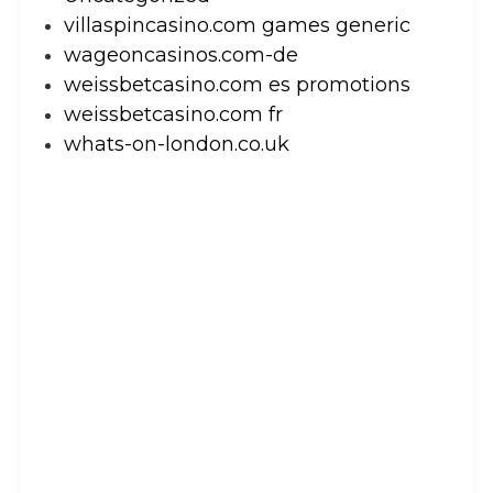
villaspincasino.com games generic
wageoncasinos.com-de
weissbetcasino.com es promotions
weissbetcasino.com fr
whats-on-london.co.uk
Let’s Get Creative
GET IN TOUCH