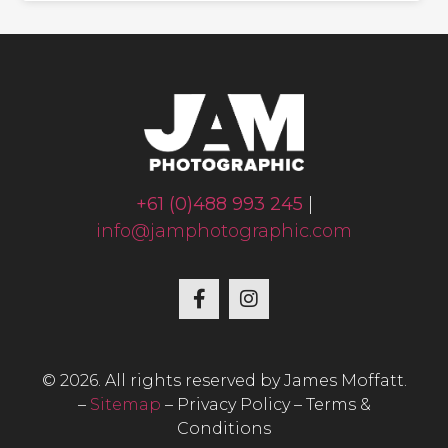
+61 (0)488 993 245
|
info@jamphotographic.com
© 2026. All rights reserved by James Moffatt.
–
Sitemap
– Privacy Policy – Terms &
Conditions