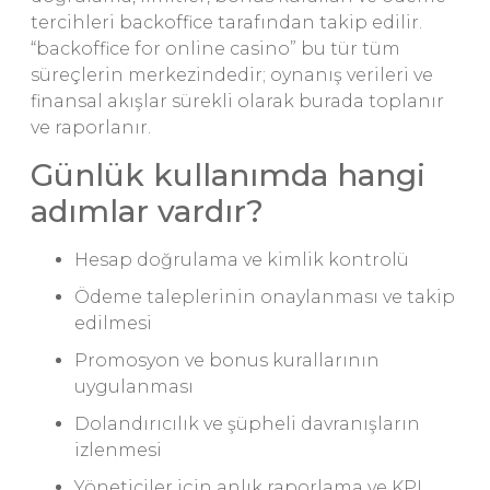
tercihleri backoffice tarafından takip edilir.
“backoffice for online casino” bu tür tüm
süreçlerin merkezindedir; oynanış verileri ve
finansal akışlar sürekli olarak burada toplanır
ve raporlanır.
Günlük kullanımda hangi
adımlar vardır?
Hesap doğrulama ve kimlik kontrolü
Ödeme taleplerinin onaylanması ve takip
edilmesi
Promosyon ve bonus kurallarının
uygulanması
Dolandırıcılık ve şüpheli davranışların
izlenmesi
Yöneticiler için anlık raporlama ve KPI